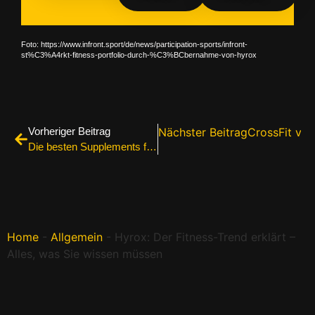
Foto: https://www.infront.sport/de/news/participation-sports/infront-
st%C3%A4rkt-fitness-portfolio-durch-%C3%BCbernahme-von-hyrox
Vorheriger Beitrag
Nächster Beitrag
CrossFit vs.
Die besten Supplements für Muskelaufbau: Klarheit statt Hype
Home
-
Allgemein
-
Hyrox: Der Fitness-Trend erklärt –
Alles, was Sie wissen müssen