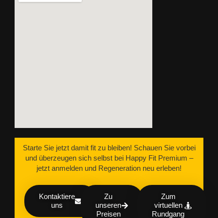
Starte Sie jetzt damit fit zu bleiben! Schauen Sie vorbei
und überzeugen sich selbst bei Happy Fit Premium –
jetzt anmelden und Regeneration neu erleben!
Kontaktiere
Zu
Zum
uns
unseren
virtuellen
Preisen
Rundgang