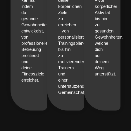
kannst,
d
eine
– von
indem
körperlichen
körperlicher
du
Ziele
Aktivität
gesunde
zu
bis hin
Gewohnheiten
erreichen
zu
entwickelst,
– von
gesunden
von
personalisierten
Gewohnheiten,
professioneller
Trainingsplänen
welche
Betreuung
bis hin
dich
profitierst
zu
auf
und
motivierenden
deinem
deine
Trainern
Weg
Fitnessziele
und
unterstützt.
erreichst.
einer
unterstützenden
Gemeinschaft.