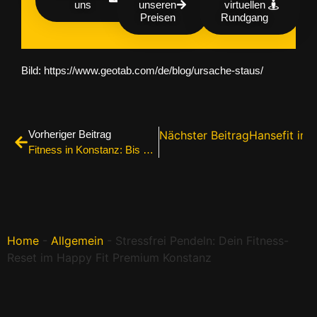
uns
unseren
virtuellen
Preisen
Rundgang
Bild: https://www.geotab.com/de/blog/ursache-staus/
Vorheriger Beitrag
Nächster Beitrag
Hansefit in 
Fitness in Konstanz: Bis zu CHF 1300.– von der Krankenkasse zurück dank Qualicert-Zertifizierung
Home
-
Allgemein
-
Stressfrei Pendeln: Dein Fitness-
Reset im Happy Fit Premium Konstanz