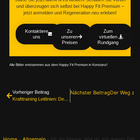
und überzeugen sich selbst bei Happy Fit Premium –
jetzt anmelden und Regeneration neu erleben!
Kontaktiere
Zu
Zum
uns
unseren
virtuellen
Preisen
Rundgang
Alle Bilder entstammen aus dem Happy Fit Premium in Konstanz!
Vorheriger Beitrag
Nächster Beitrag
Der Weg zum 
Krafttraining Leitlinien: Der effiziente Plan für alle Altersgruppen
Home
-
Allgemein
-
Fit als Mama: Wie du mit wenig Zeit